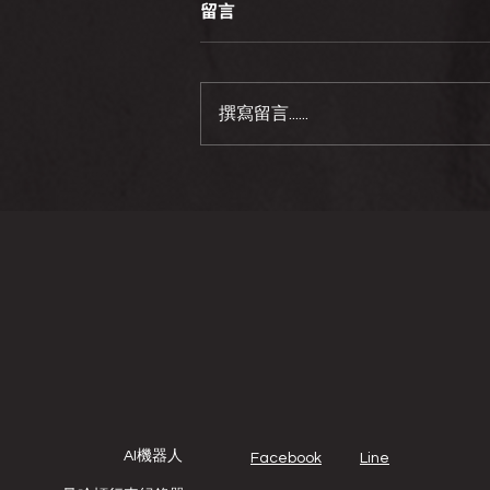
留言
撰寫留言......
✨穿梭城市與森林：MHT486
如何成為你最可靠的行車幫
手？
AI機器人
Facebook
Line