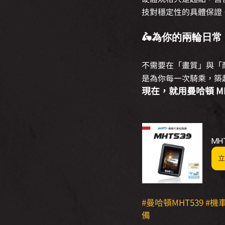
技對穩定性的具體保證
🛵
為你的兩輪日常
不需要在「畫質」與「耐
是為你每一次騎乘，築
現在，就用曼哈頓 M
MH
立
#曼哈頓MHT539
#機
備