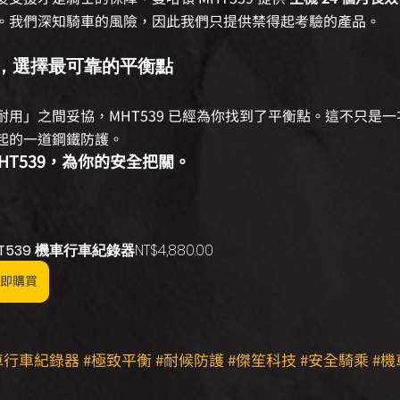
。我們深知騎車的風險，因此我們只提供禁得起考驗的產品。
，選擇最可靠的平衡點
用」之間妥協，MHT539 已經為你找到了平衡點。這不只是
起的一道鋼鐵防護。
HT539，為你的安全把關。
T539 機車行車紀錄器
NT$4,880.00
即購買
車行車紀錄器
#極致平衡
#耐候防護
#傑笙科技
#安全騎乘
#機