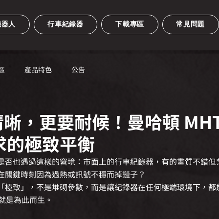
機器人
行車紀錄器
下載專區
常見問題
區
產品特色
公告
晰，更要耐候！曼哈頓 MHT
求的極致平衡
是否也遇過這樣的窘境：市面上的行車紀錄器，有的畫質不錯但
在關鍵時刻因為過熱或訊號不穩而掉鏈子？
「極致」，不是堆砌參數，而是讓紀錄器在任何極端環境下，都
就是為此而生。