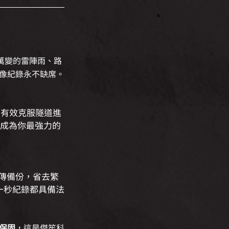
萬變的雷陣雨、路
像紀錄永不缺席。
，有效克服隧道進
成為你最強力的
秒傳備份，省去繁
一秒紀錄都具備法
效保固
，這是傑笙科