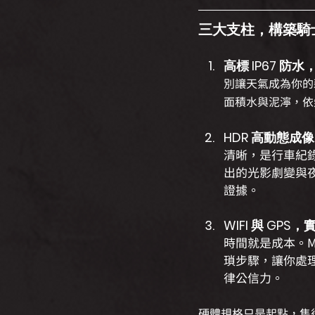
三大支柱，構築騎
高標 IP67 
別讓天氣成為你的藉
面積水與泥濘，依
HDR 高動態
清晰，是行車紀錄器
出的光影劇變與
證據。
WIFI 與 GP
時間就是成本。MH
瑣步驟，讓你處理
律公信力。
硬體規格只是起點，售後