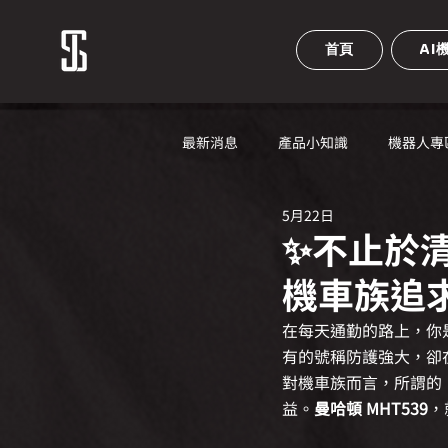
首頁
AI
最新消息
產品小知識
機器人專
5月22日
✨不止於清
機車族追
在每天通勤的路上，你
有的號稱防護強大，卻
對機車族而言，所謂的
益。
曼哈頓 MHT539
，