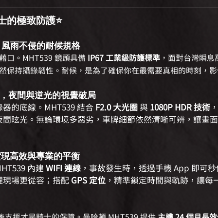
士的極致防護
⭐
防水，風雨不侵的耐候規格
口。MHT539 鏡頭具備 
IP67 工業級防護標準
，面對台灣瞬息
然保持攝錄韌性。耐候，是為了確保你在最需要真相的時刻，影
成像，夜間與逆光的視覺破局
的底線。MHT539 結合 
F2.0 大光圈
 與 
1080P HDR 技術
夜間眩光。無論環境多惡劣，車牌細節依然清晰可辨，讓畫面
S，實現高效與專業的平衡
T539 內建 
WIFI 連線
，事故發生時，透過手機 App 即可
現場更從容；搭配 
GPS 定位
，精準鎖定時間與軌跡，讓每
支援才是騎士的保障。曼哈頓 MHT539 提供 
主機 24 個月長