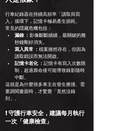
行車紀錄器在持續高頻率「讀取與寫
入」循環下，記憶卡極易產生損耗。
常見的隱藏危機包括：
漏錄 ：
影像斷斷續續，最關鍵的幾
秒鐘剛好消失。
寫入異常 ：
檔案雖然存在，但因為
讀取錯誤而無法開啟。
記憶卡老化 ：
記憶卡有寫入次數限
制，超過壽命後可能導致錄影隨時
中斷。
這就是為什麼很多車主在發生擦撞、需
要調閱畫面時，才驚覺「竟然沒錄
到」。
❗ 守護行車安全，建議每月執行
一次「健康檢查」