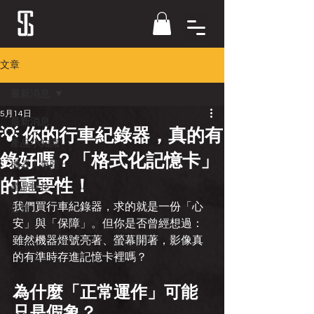
文章
最新消息
5月14日
最新消息
💡 你的行車紀錄器，真的有
產品小知識
錄好嗎？「格式化記憶卡」
機器人專區
的重要性！
產品特色
我們買行車紀錄器，求的就是一份「心
公告
安」與「保障」。但你是否曾經想過：
雖然機器燈號亮著、螢幕開著，影像真
的有準時存進記憶卡裡嗎？
為什麼「正常運作」可能
只是假象？