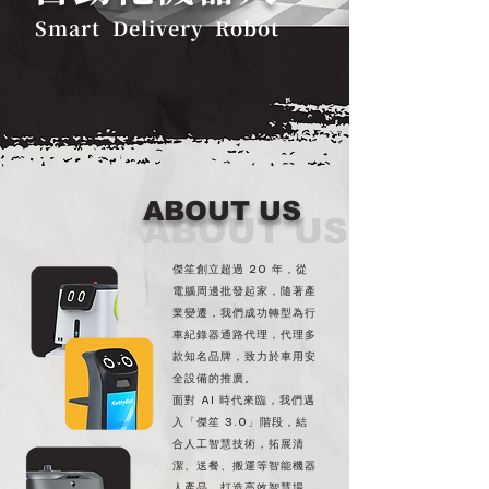
Smart Delivery Robot
ABOUT US
ABOUT US
傑笙創立超過 20 年，從
電腦周邊批發起家，隨著產
業變遷，我們成功轉型為行
車紀錄器通路代理，代理多
款知名品牌，致力於車用安
全設備的推廣。
面對 AI 時代來臨，我們邁
入「傑笙 3.0」階段，結
合人工智慧技術，拓展清
潔、送餐、搬運等智能機器
人產品，打造高效智慧場