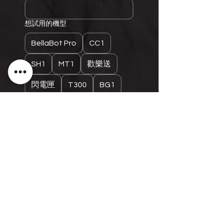
想試用的機型
BellaBot Pro
CC1
SH1
MT1
歡樂送
閃電匣
T300
BG1
D5
其他
其他需求或疑問
提交