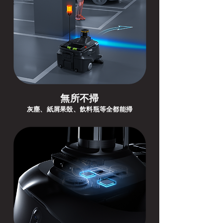
無所不掃
灰塵、紙屑果殼、飲料瓶等全都能掃