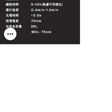
續航時間 5-10h(根據不同檔位)
運行速度 0.2m/s~1.2m/s
充電時間 <3.5h
清潔寬度 70cm
垃圾盒容量 35L
通過性 Min. 75cm
預約體驗
​應用產業
大型商場
工廠