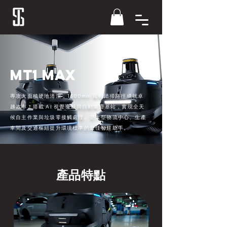
MT1 MAX
專攻大面積硬地清潔，1500mm 寬幅清掃路徑成就卓
越效率！搭載 AI 視覺導航與自動集塵基站，實現全天
候自主作業與垃圾零接觸處理。是大型物流中心、生產
車間及交通樞紐提升環境標準的最佳智慧助手。
​產品
特點