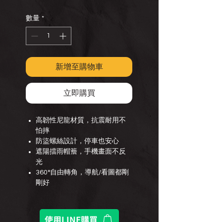
格
數量
*
新增至購物車
立即購買
高韌性尼龍材質，抗震耐用不
怕摔
防盜螺絲設計，停車也安心
遮陽擋雨帽簷，手機畫面不反
光
360°自由轉角，導航/看圖都剛
剛好
使用LINE購買